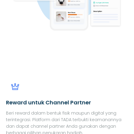
Reward untuk Channel Partner
Beri reward dalam bentuk fisik maupun digital yang
terintegrasi. Platform dari TADA terbukti keamanannya
dan dapat channel partner Anda gunakan dengan
berbagai pilihan penukaran hadiah.